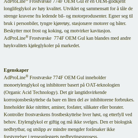
AdProLine
Frostvæske 774F OEM Gul er en OEM-godkjent
longlifeglykol av høy kvalitet. Utviklet og sammensatt for å tåle de
strenge kravene fra ledende bil- og motorprodusenter. Egner seg til
bruk i personbiler, tyngre kjøretøy, stasjonære motorer og båter.
Beskytter mot frost og koking, og motvirker kavitasjon.
®
AdProLine
Frostvæske 774F OEM Gul kan blandes med andre
høykvalitets kjøleglykoler på markedet.
Egenskaper
®
AdProLine
Frostvæske 774F OEM Gul inneholder
monoetylenglykol og inhibitorer basert på OAT-teknologien
(Organic Acid Technology). Det gir langtidsvirkende
korrosjonsbeskyttelse da bare en liten del av inhibitorene forbrukes.
Inneholder ikke nitritter, aminer, fosfater, silikater eller borater.
Kontroller frostvæskens frostbeskyttelse hver høst, og etterfyll ved
behov. Etylenglykol er giftig og må ikke svelges. Den er biologisk
nedbrytbar, og utslipp av mindre mengder forårsaker ikke
forstyrrelser i renseanleggets nedbrytingsprosess.