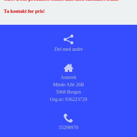
Ta kontakt for pris!
Del med andre
Autorek
Minde Allé 26B
5068 Bergen
Org.nr:
936223729
55298970