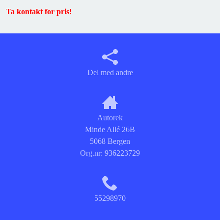
Ta kontakt for pris!
Del med andre
Autorek
Minde Allé 26B
5068 Bergen
Org.nr:
936223729
55298970