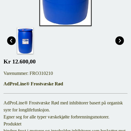
Kr 12.600,00
Varenummer: FRO310210
AdProLine® Frostvæske Rød
AdProLine® Frostvæske Rød med inhibitorer basert på organisk
syre for longlifefunksjon.
Egner seg for alle typer væskekjølte forbrenningsmotorer.
Produktet
hindrer frost i motorer og inneholder inhibitorer som beskytter mot