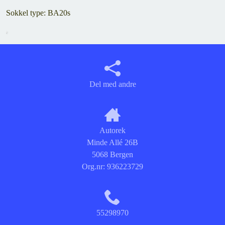
Sokkel type: BA20s
Del med andre
Autorek
Minde Allé 26B
5068 Bergen
Org.nr:
936223729
55298970