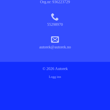
Org.nr:
936223729
55298970
autorek@autorek.no
© 2026 Autorek
Logg inn