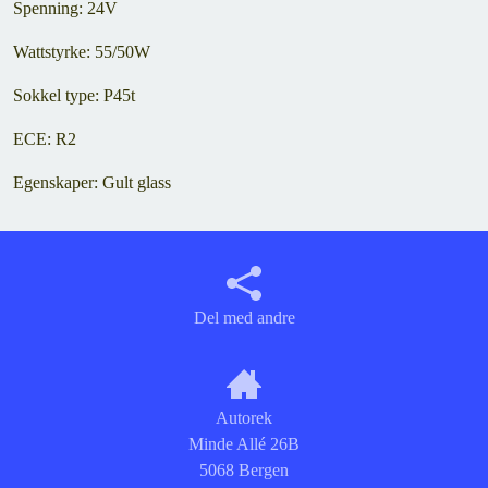
Spenning: 24V
Wattstyrke: 55/50W
Sokkel type: P45t
ECE: R2
Egenskaper: Gult glass
Del med andre
Autorek
Minde Allé 26B
5068 Bergen