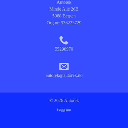
Autorek
Minde Allé 26B
5068 Bergen
Org.nr:
936223729
55298970
autorek@autorek.no
© 2026 Autorek
Logg inn