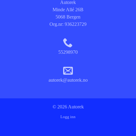
Autorek
Minde Allé 26B
5068 Bergen
Org.nr:
936223729
55298970
autorek@autorek.no
© 2026 Autorek
Logg inn