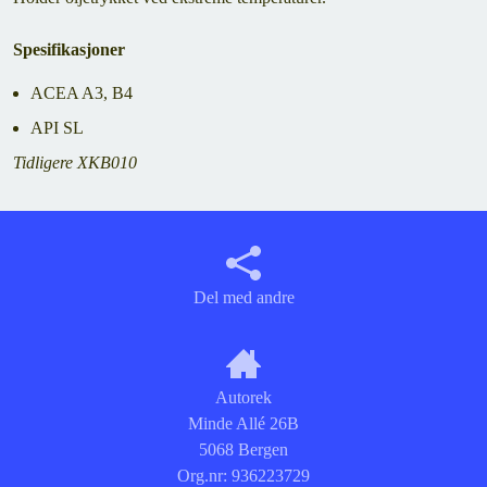
Spesifikasjoner
ACEA A3, B4
API SL
Tidligere XKB010
Del med andre
Autorek
Minde Allé 26B
5068 Bergen
Org.nr:
936223729