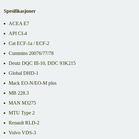
Spesifikasjoner
ACEA E7
API CI-4
Cat ECF-1a / ECF-2
Cummins 20076/77/78
Deutz DQC III-10, DDC 93K215
Global DHD-1
Mack EO-N/EO-M plus
MB 228.3
MAN M3275
MTU Type 2
Renault RLD-2
Volvo VDS-3