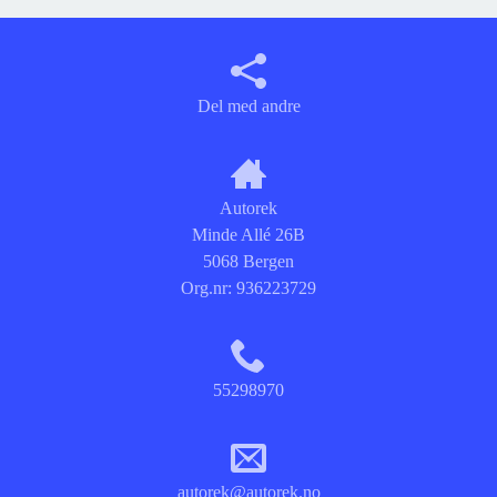
Del med andre
Autorek
Minde Allé 26B
5068 Bergen
Org.nr:
936223729
55298970
autorek@autorek.no