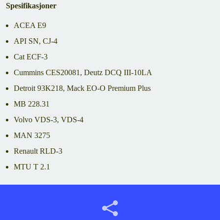
Spesifikasjoner
ACEA E9
API SN, CJ-4
Cat ECF-3
Cummins CES20081, Deutz DCQ III-10LA
Detroit 93K218, Mack EO-O Premium Plus
MB 228.31
Volvo VDS-3, VDS-4
MAN 3275
Renault RLD-3
MTU T 2.1