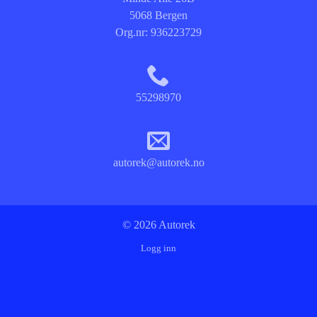
5068 Bergen
Org.nr:
936223729
55298970
autorek@autorek.no
© 2026 Autorek
Logg inn