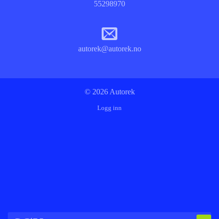
55298970
autorek@autorek.no
© 2026 Autorek
Logg inn