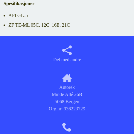
Spesifikasjoner
API GL-5
ZF TE-ML 05C, 12C, 16E, 21C
Del med andre
Autorek
Minde Allé 26B
5068 Bergen
Org.nr:
936223729