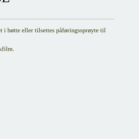
øtte eller tilsettes påføringssprøyte til
kfilm.