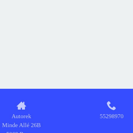
Autorek
55298970
Minde Allé 26B