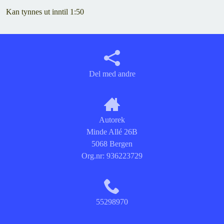
Kan tynnes ut inntil 1:50
Del med andre
Autorek
Minde Allé 26B
5068 Bergen
Org.nr:
936223729
55298970