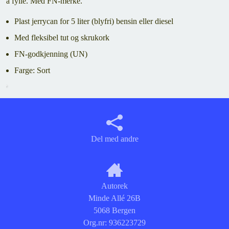
å fylle. Med FN-merke.
Plast jerrycan for 5 liter (blyfri) bensin eller diesel
Med fleksibel tut og skrukork
FN-godkjenning (UN)
Farge: Sort
Del med andre
Autorek
Minde Allé 26B
5068 Bergen
Org.nr:
936223729