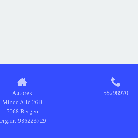
Autorek
55298970
Minde Allé 26B
5068 Bergen
Org.nr:
936223729