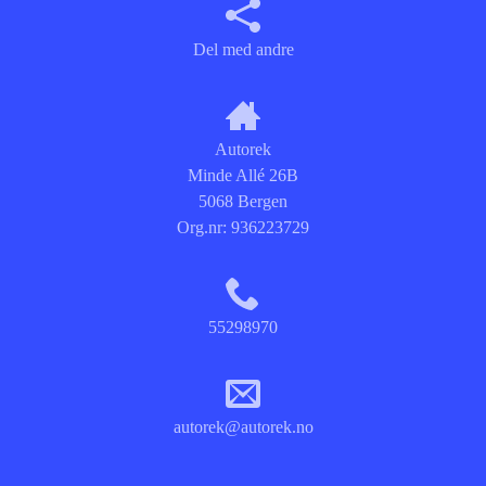
Del med andre
Autorek
Minde Allé 26B
5068 Bergen
Org.nr:
936223729
55298970
autorek@autorek.no