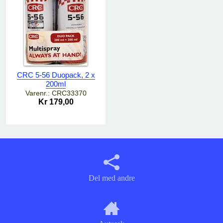
CRC 5-56 Duopack, 2 x
200ml
Varenr.: CRC33370
Kr 179,00
Del med andre