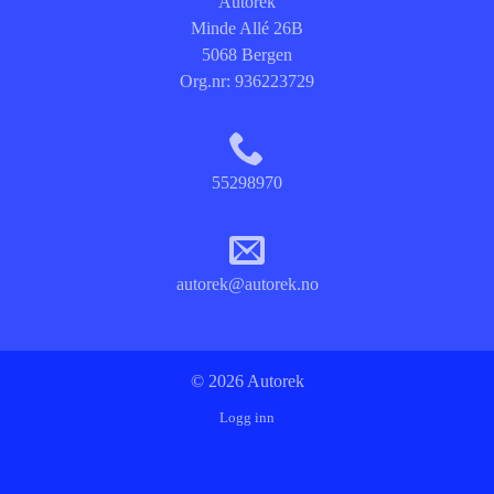
Autorek
Minde Allé 26B
5068 Bergen
Org.nr:
936223729
55298970
autorek@autorek.no
© 2026 Autorek
Logg inn