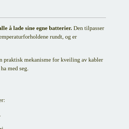
lle å lade sine egne batterier.
Den tilpasser
 temperaturforholdene rundt, og er
n praktisk mekanisme for kveiling av kabler
 ha med seg.
er:
.
ri.