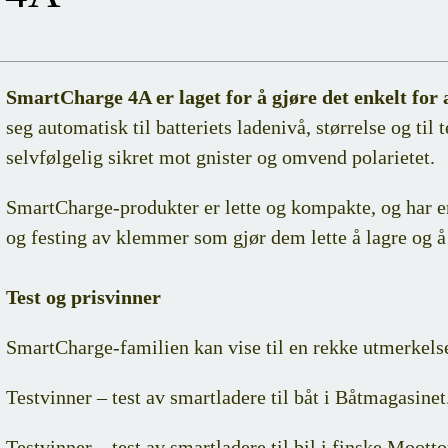
SmartCharge 4A er laget for å gjøre det enkelt for a
seg automatisk til batteriets ladenivå, størrelse og til
selvfølgelig sikret mot gnister og omvend polarietet.
SmartCharge-produkter er lette og kompakte, og har e
og festing av klemmer som gjør dem lette å lagre og å
Test og prisvinner
SmartCharge-familien kan vise til en rekke utmerkels
Testvinner – test av smartladere til båt i Båtmagasinet
Testvinner – test av smartladere til bil i finske Mootto