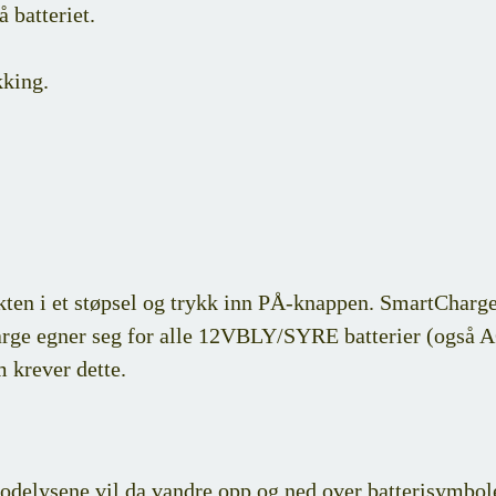
 batteriet.
kking.
kten i et støpsel og trykk inn PÅ-knappen. SmartCharge 
tCharge egner seg for alle 12VBLY/SYRE batterier (også
m krever dette.
iodelysene vil da vandre opp og ned over batterisymbolet