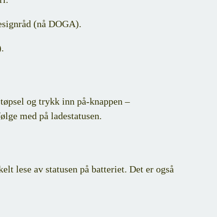
 Designråd (nå DOGA).
.
 støpsel og trykk inn på-knappen –
følge med på ladestatusen.
t lese av statusen på batteriet. Det er også