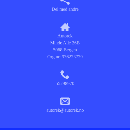
Del med andre
Autorek
Minde Allé 26B
5068 Bergen
Org.nr:
936223729
55298970
autorek@autorek.no