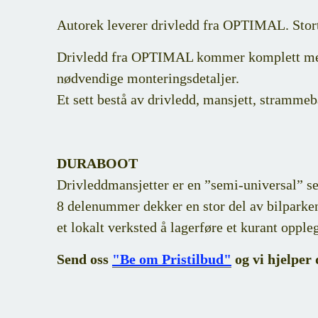
Autorek leverer drivledd fra OPTIMAL. Stort
Drivledd fra OPTIMAL kommer komplett me
nødvendige monteringsdetaljer.
Et sett bestå av drivledd, mansjett, strammeb
DURABOOT
Drivleddmansjetter er en ”semi-universal” ser
8 delenummer dekker en stor del av bilparken
et lokalt verksted å lagerføre et kurant opple
Send oss
"Be om Pristilbud"
og vi hjelper 