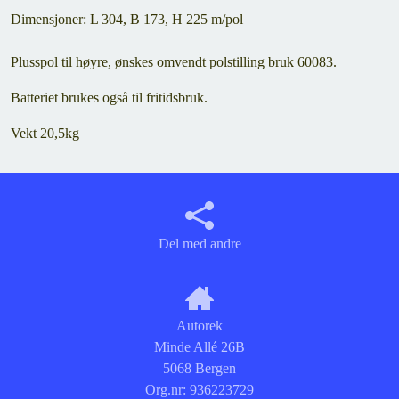
Dimensjoner: L 304, B 173, H 225 m/pol
Plusspol til høyre, ønskes omvendt polstilling bruk 60083.
Batteriet brukes også til fritidsbruk.
Vekt 20,5kg
Del med andre
Autorek
Minde Allé 26B
5068 Bergen
Org.nr:
936223729