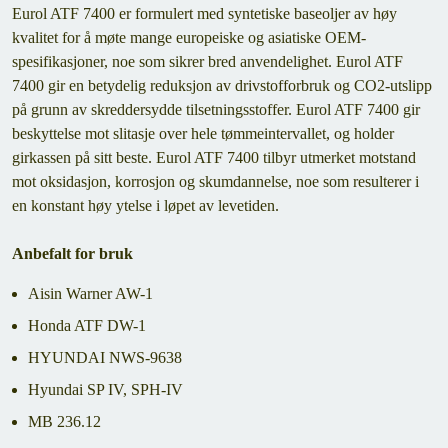
Eurol ATF 7400 er formulert med syntetiske baseoljer av høy
kvalitet for å møte mange europeiske og asiatiske OEM-
spesifikasjoner, noe som sikrer bred anvendelighet. Eurol ATF
7400 gir en betydelig reduksjon av drivstofforbruk og CO2-utslipp
på grunn av skreddersydde tilsetningsstoffer. Eurol ATF 7400 gir
beskyttelse mot slitasje over hele tømmeintervallet, og holder
girkassen på sitt beste. Eurol ATF 7400 tilbyr utmerket motstand
mot oksidasjon, korrosjon og skumdannelse, noe som resulterer i
en konstant høy ytelse i løpet av levetiden.
Anbefalt for bruk
Aisin Warner AW-1
Honda ATF DW-1
HYUNDAI NWS-9638
Hyundai SP IV, SPH-IV
MB 236.12