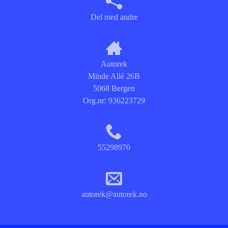
Del med andre
Autorek
Minde Allé 26B
5068 Bergen
Org.nr:
936223729
55298970
autorek@autorek.no