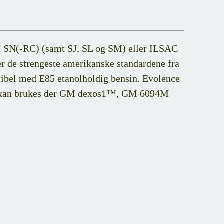
PI SN(-RC) (samt SJ, SL og SM) eller ILSAC
er de strengeste amerikanske standardene fra
tibel med E85 etanolholdig bensin. Evolence
 og kan brukes der GM dexos1™, GM 6094M