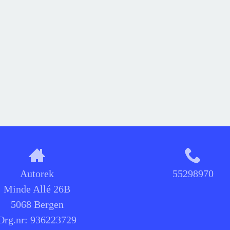
Autorek
55298970
Minde Allé 26B
5068 Bergen
Org.nr:
936223729