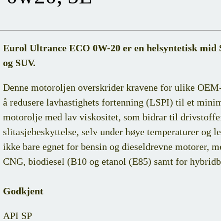
Eurol Ultrance ECO 0W-20 er en helsyntetisk mid S
og SUV.
Denne motoroljen overskrider kravene for ulike OEM-s
å redusere lavhastighets fortenning (LSPI) til et mi
motorolje med lav viskositet, som bidrar til drivstoffe
slitasjebeskyttelse, selv under høye temperaturer og l
ikke bare egnet for bensin og dieseldrevne motorer, m
CNG, biodiesel (B10 og etanol (E85) samt for hybridbi
Godkjent
API SP