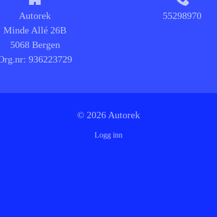
Autorek
55298970
Minde Allé 26B
5068 Bergen
Org.nr:
936223729
© 2026 Autorek
Logg inn