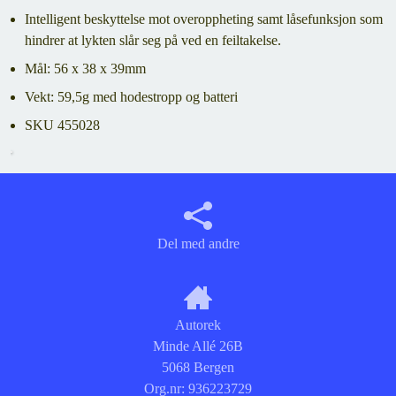
Intelligent beskyttelse mot overoppheting samt låsefunksjon som
hindrer at lykten slår seg på ved en feiltakelse.
Mål: 56 x 38 x 39mm
Vekt: 59,5g med hodestropp og batteri
SKU 455028
Del med andre
Autorek
Minde Allé 26B
5068 Bergen
Org.nr:
936223729