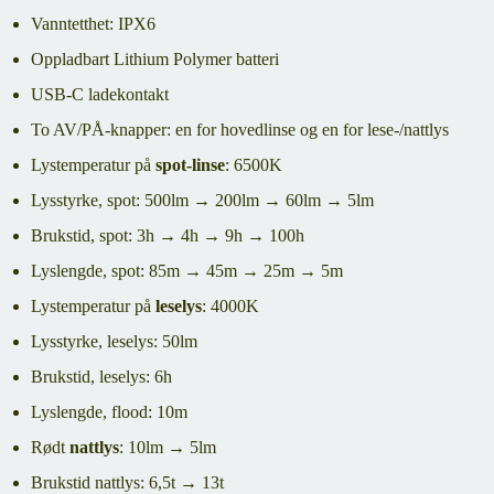
Vanntetthet: IPX6
Oppladbart Lithium Polymer batteri
USB-C ladekontakt
To AV/PÅ-knapper: en for hovedlinse og en for lese-/nattlys
Lystemperatur på
spot-linse
: 6500K
Lysstyrke, spot: 500lm → 200lm → 60lm → 5lm
Brukstid, spot: 3h → 4h → 9h → 100h
Lyslengde, spot: 85m → 45m → 25m → 5m
Lystemperatur på
leselys
: 4000K
Lysstyrke, leselys: 50lm
Brukstid, leselys: 6h
Lyslengde, flood: 10m
Rødt
nattlys
: 10lm → 5lm
Brukstid nattlys: 6,5t → 13t