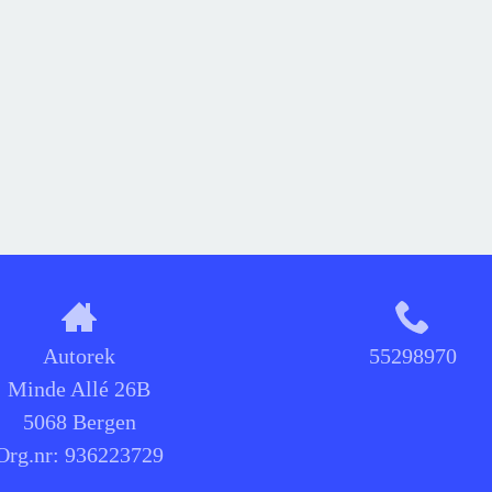
Autorek
55298970
Minde Allé 26B
5068 Bergen
Org.nr:
936223729