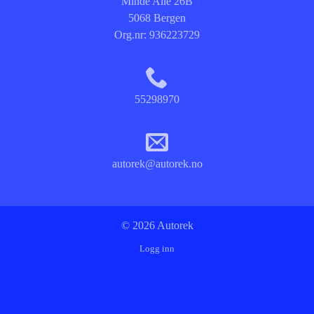
Minde Allé 26B
5068 Bergen
Org.nr:
936223729
55298970
autorek@autorek.no
© 2026 Autorek
Logg inn