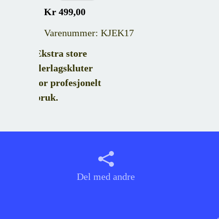
Kr 499,00
Varenummer: KJEK17
Ekstra store
flerlagskluter
for profesjonelt
bruk.
Del med andre