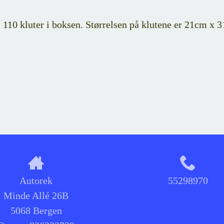
110 kluter i boksen. Størrelsen på klutene er 21cm x 
Autorek
55298970
Minde Allé 26B
5068 Bergen