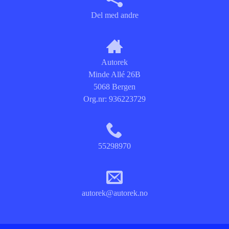
Del med andre
Autorek
Minde Allé 26B
5068 Bergen
Org.nr:
936223729
55298970
autorek@autorek.no