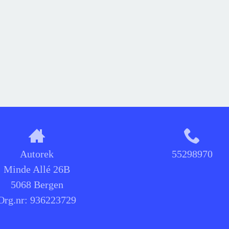
Autorek
55298970
Minde Allé 26B
5068 Bergen
Org.nr:
936223729