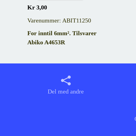
Kr 3,00
Varenummer: ABIT11250
For inntil 6mm². Tilsvarer
Abiko
A4653R
Del med andre