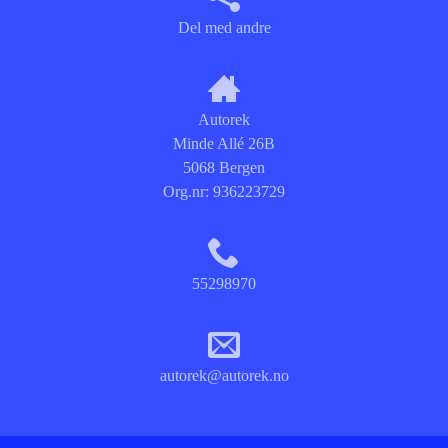
Del med andre
Autorek
Minde Allé 26B
5068 Bergen
Org.nr:
936223729
55298970
autorek@autorek.no