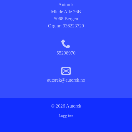
Autorek
Minde Allé 26B
5068 Bergen
Org.nr:
936223729
55298970
autorek@autorek.no
© 2026 Autorek
Logg inn