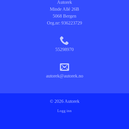
Autorek
Minde Allé 26B
5068 Bergen
Org.nr:
936223729
55298970
autorek@autorek.no
© 2026 Autorek
Logg inn