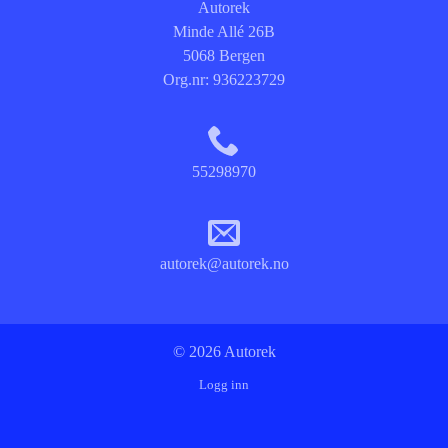
Autorek
Minde Allé 26B
5068 Bergen
Org.nr:
936223729
55298970
autorek@autorek.no
© 2026 Autorek
Logg inn