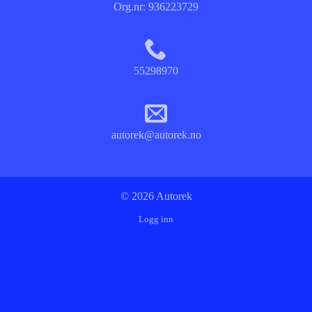
Org.nr:
936223729
55298970
autorek@autorek.no
© 2026 Autorek
Logg inn