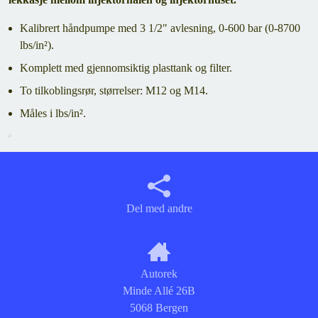
Kalibrert håndpumpe med 3 1/2" avlesning, 0-600 bar (0-8700
lbs/in²).
Komplett med gjennomsiktig plasttank og filter.
To tilkoblingsrør, størrelser: M12 og M14.
Måles i lbs/in².
Del med andre
Autorek
Minde Allé 26B
5068 Bergen