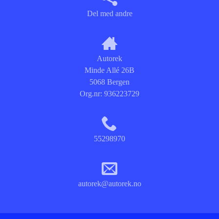
Del med andre
Autorek
Minde Allé 26B
5068 Bergen
Org.nr:
936223729
55298970
autorek@autorek.no