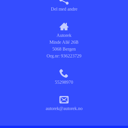
Del med andre
Autorek
Minde Allé 26B
5068 Bergen
Org.nr:
936223729
55298970
autorek@autorek.no