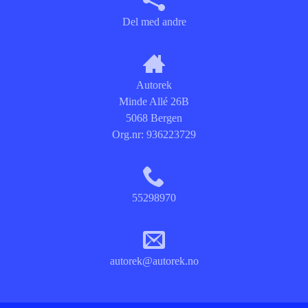
Del med andre
Autorek
Minde Allé 26B
5068 Bergen
Org.nr:
936223729
55298970
autorek@autorek.no