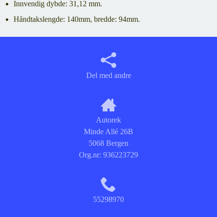
Innvendig dybde: 31,12 mm.
Håndtakslengde: 140mm, bredde: 94mm.
Del med andre
Autorek
Minde Allé 26B
5068 Bergen
Org.nr:
936223729
55298970