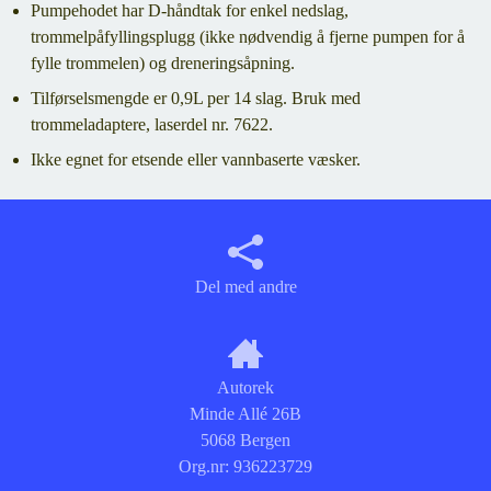
Pumpehodet har D-håndtak for enkel nedslag,
trommelpåfyllingsplugg (ikke nødvendig å fjerne pumpen for å
fylle trommelen) og dreneringsåpning.
Tilførselsmengde er 0,9L per 14 slag. Bruk med
trommeladaptere, laserdel nr. 7622.
Ikke egnet for etsende eller vannbaserte væsker.
Del med andre
Autorek
Minde Allé 26B
5068 Bergen
Org.nr:
936223729