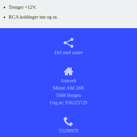
Trenger +12V.
RCA koblinger inn og ut.
Del med andre
Autorek
Minde Allé 26B
5068 Bergen
Org.nr:
936223729
55298970