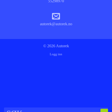
55298970
autorek@autorek.no
© 2026 Autorek
Logg inn