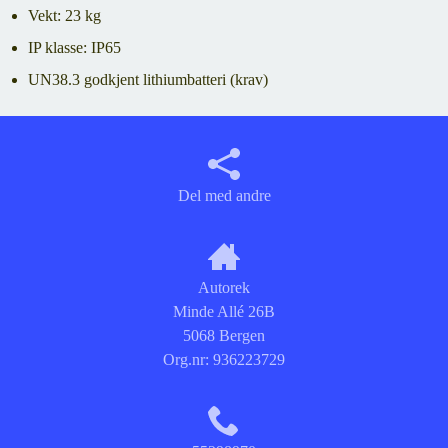
Vekt: 23 kg
IP klasse: IP65
UN38.3 godkjent lithiumbatteri (krav)
Del med andre
Autorek
Minde Allé 26B
5068 Bergen
Org.nr:
936223729