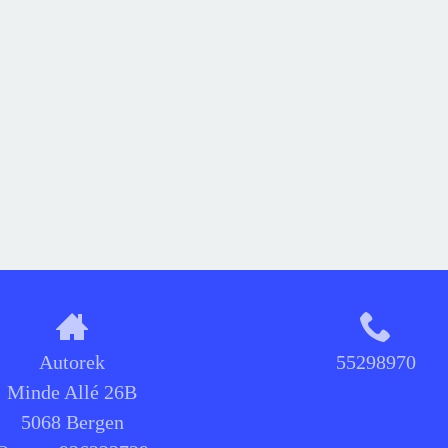
Autorek
55298970
Minde Allé 26B
5068 Bergen