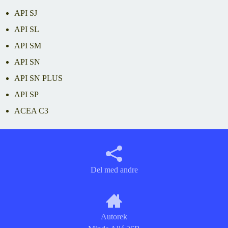
API SJ
API SL
API SM
API SN
API SN PLUS
API SP
ACEA C3
Del med andre
Autorek