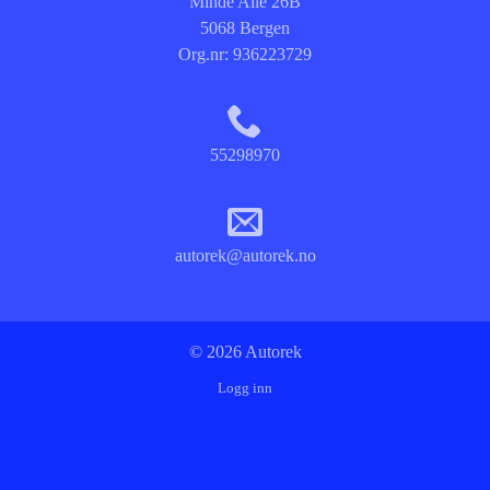
Minde Allé 26B
5068 Bergen
Org.nr:
936223729
55298970
autorek@autorek.no
© 2026 Autorek
Logg inn