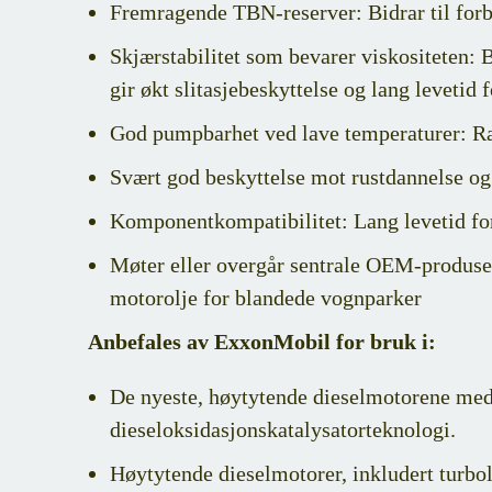
Fremragende TBN-reserver: Bidrar til forbe
Skjærstabilitet som bevarer viskositeten: 
gir økt slitasjebeskyttelse og lang levetid
God pumpbarhet ved lave temperaturer: Rask
Svært god beskyttelse mot rustdannelse og s
Komponentkompatibilitet: Lang levetid fo
Møter eller overgår sentrale OEM-produsen
motorolje for blandede vognparker
Anbefales av ExxonMobil for bruk i:
De nyeste, høytytende dieselmotorene med 
dieseloksidasjonskatalysatorteknologi.
Høytytende dieselmotorer, inkludert turb