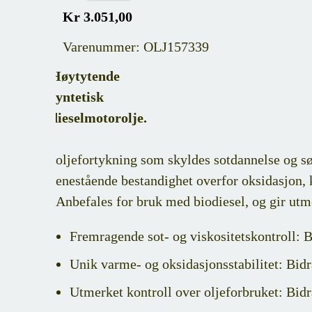
Kr 3.051,00
Varenummer: OLJ157339
Høytytende
syntetisk
dieselmotorolje.
oljefortykning som skyldes sotdannelse og sørg
enestående bestandighet overfor oksidasjon, k
Anbefales for bruk med biodiesel, og gir utm
Fremragende sot- og viskositetskontroll: Bi
Unik varme- og oksidasjonsstabilitet: Bidr
Utmerket kontroll over oljeforbruket: Bidra