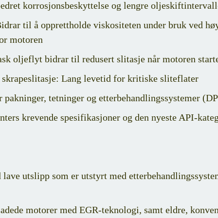
dret korrosjonsbeskyttelse og lengre oljeskiftintervall
Bidrar til å opprettholde viskositeten under bruk ved h
 for motoren
 oljeflyt bidrar til redusert slitasje når motoren star
krapeslitasje: Lang levetid for kritiske sliteflater
r pakninger, tetninger og etterbehandlingssystemer (
ters krevende spesifikasjoner og den nyeste API-kateg
lave utslipp som er utstyrt med etterbehandlingssystem
oladede motorer med EGR-teknologi, samt eldre, konven