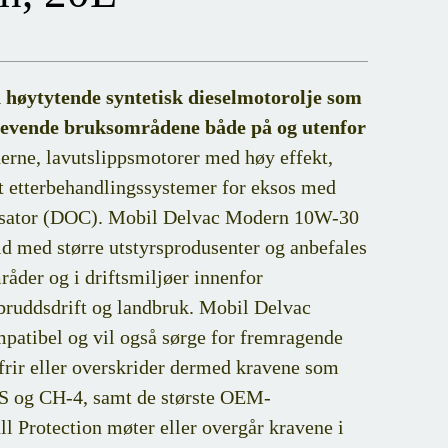
 høytytende syntetisk dieselmotorolje som
 krevende bruksområdene både på og utenfor
erne, lavutslippsmotorer med høy effekt,
t etterbehandlingssystemer for eksos med
alysator (DOC). Mobil Delvac Modern 10W-30
id med større utstyrsprodusenter og anbefales
åder og i driftsmiljøer innenfor
inbruddsdrift og landbruk. Mobil Delvac
patibel og vil også sørge for fremragende
nfrir eller overskrider dermed kravene som
US og CH-4, samt de største OEM-
 Protection møter eller overgår kravene i