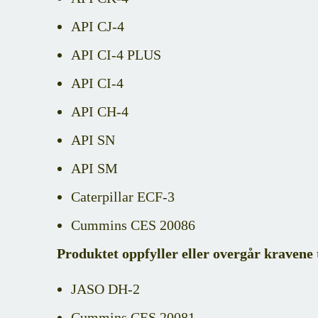
API CJ-4
API CI-4 PLUS
API CI-4
API CH-4
API SN
API SM
Caterpillar ECF-3
Cummins CES 20086
Produktet oppfyller eller overgår kravene t
JASO DH-2
Cummins CES 20081