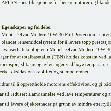
API SN-spesifikasjonene for bensinmotorer og blande
Egenskaper og fordeler
Mobil Delvac Modern 10W-30 Full Protection er utvik
blandet rensemiddelsystem for å levere topp prestasj
avanserte teknologien i Mobil Delvac Modern 10W-30 F
er for at totalbasetallet (TBN) holdes konstant ved lang
orrosjon, slitasje og avleiringer ved høye temperaturer,
erket oksidasjonsstabilitet og stempelrenhet.
drar til å opprettholde motorens effektivitet, og gi båd
ar til redusert slamdannelse ved lave temperaturer og 
r til lavere oljekostnader på grunn av mindre etterfylli