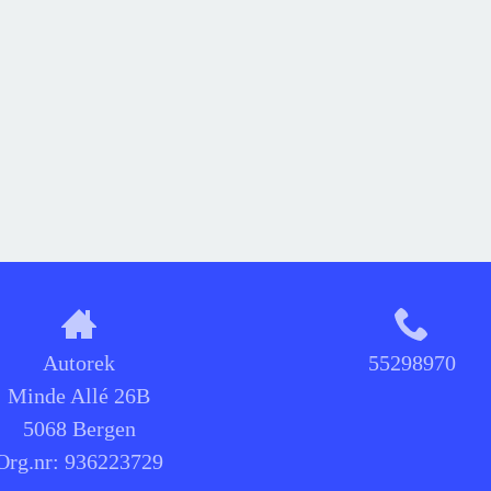
Autorek
55298970
Minde Allé 26B
5068 Bergen
Org.nr:
936223729