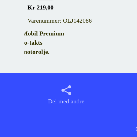
Kr 219,00
Varenummer: OLJ142086
Mobil Premium
to-takts
motorolje.
Del med andre