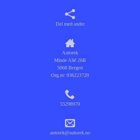
Del med andre
Autorek
Minde Allé 26B
5068 Bergen
Org.nr:
936223729
55298970
autorek@autorek.no