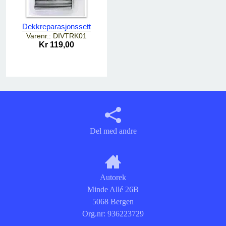
Dekkreparasjonssett
Varenr.: DIVTRK01
Kr 119,00
Del med andre
Autorek
Minde Allé 26B
5068 Bergen
Org.nr:
936223729