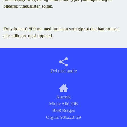
bildører, vinduslister, soltak.
Drøy boks på 500 ml, med funksjon som gjør at den kan brukes i
alle stillinger, også opp/ned.
Del med andre
Autorek
Minde Allé 26B
5068 Bergen
Org.nr:
936223729