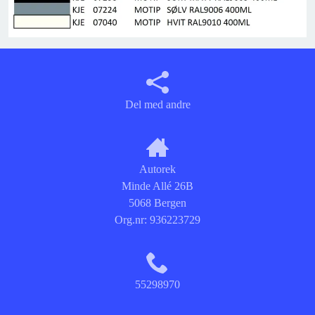
Del med andre
Autorek
Minde Allé 26B
5068 Bergen
Org.nr:
936223729
55298970